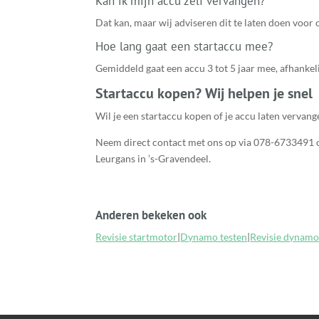
Kan ik mijn accu zelf vervangen?
Dat kan, maar wij adviseren dit te laten doen voor 
Hoe lang gaat een startaccu mee?
Gemiddeld gaat een accu 3 tot 5 jaar mee, afhanke
Startaccu kopen? Wij helpen je snel
Wil je een startaccu kopen of je accu laten vervang
Neem direct contact met ons op via 078-6733491 
Leurgans in ’s-Gravendeel.
Anderen bekeken ook
Revisie startmotor
|
Dynamo testen
|
Revisie dynam