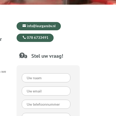
info@leurgansbv.nl
078 6733491
r
Stel uw vraag!
n we