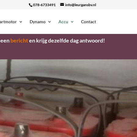
078-6733491
info@leurgansbv.nl
artmotor
Dynamo
Accu
Contact
s een
bericht
en krijg dezelfde dag antwoord!